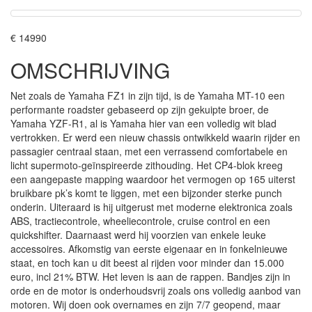
€ 14990
OMSCHRIJVING
Net zoals de Yamaha FZ1 in zijn tijd, is de Yamaha MT-10 een
performante roadster gebaseerd op zijn gekuipte broer, de
Yamaha YZF-R1, al is Yamaha hier van een volledig wit blad
vertrokken. Er werd een nieuw chassis ontwikkeld waarin rijder en
passagier centraal staan, met een verrassend comfortabele en
licht supermoto-geïnspireerde zithouding. Het CP4-blok kreeg
een aangepaste mapping waardoor het vermogen op 165 uiterst
bruikbare pk’s komt te liggen, met een bijzonder sterke punch
onderin. Uiteraard is hij uitgerust met moderne elektronica zoals
ABS, tractiecontrole, wheeliecontrole, cruise control en een
quickshifter. Daarnaast werd hij voorzien van enkele leuke
accessoires. Afkomstig van eerste eigenaar en in fonkelnieuwe
staat, en toch kan u dit beest al rijden voor minder dan 15.000
euro, incl 21% BTW. Het leven is aan de rappen. Bandjes zijn in
orde en de motor is onderhoudsvrij zoals ons volledig aanbod van
motoren. Wij doen ook overnames en zijn 7/7 geopend, maar